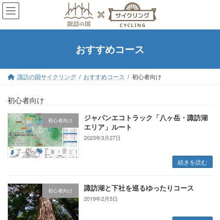
コ
ナ
ン
ビ
テ
ゲ
ン
ー
おすすめコース
ツ
シ
へ
ョ
ス
ン
諏訪の国サイクリング
おすすめコース
初心者向け
キ
に
ッ
移
初心者向け
プ
動
ジャパンエコトラック「八ヶ岳・諏訪湖
初心者向け
エリア」ルート
2023年3月27日
続きを読む
諏訪湖と下社を巡るゆったりコース
初心者向け
2019年2月5日