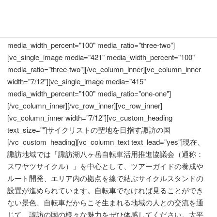
メニューが用意されています。[/vc_column_text]
[/vc_column_inner][/vc_row_inner][vc_row_inner]
[vc_column_inner width="5/12"][vc_single_image media="420"
media_width_percent="100" media_ratio="three-two"]
[vc_single_image media="421" media_width_percent="100"
media_ratio="three-two"][/vc_column_inner][vc_column_inner
width="7/12"][vc_single_image media="415"
media_width_percent="100" media_ratio="one-one"]
[/vc_column_inner][/vc_row_inner][vc_row_inner]
[vc_column_inner width="7/12"][vc_custom_heading
text_size=""]サイクリストの聖地を目指す諏訪の国
[/vc_custom_heading][vc_column_text text_lead="yes"]現在、
諏訪地域では「諏訪湖八ヶ岳自転車活用推進協議会（通称：
スワヤツサイクル）」を中心として、ツアーガイドの養成や
ルート開発、エリア内の拠点を線で結ぶサイクルスタンドの
設置が進められています。自転車でなければ見ることができ
ない景色、自転車だからこそ生まれる地域の人との交流を通
じて、諏訪の国の様々な魅力をぜひ体感してください。太平