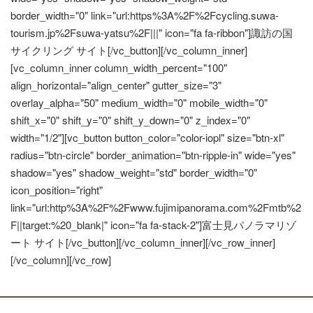
border_width="0" link="url:https%3A%2F%2Fcycling.suwa-
tourism.jp%2Fsuwa-yatsu%2F|||" icon="fa fa-ribbon"]諏訪の国
サイクリング
サイト
[/vc_button][/vc_column_inner]
[vc_column_inner column_width_percent="100"
align_horizontal="align_center" gutter_size="3"
overlay_alpha="50" medium_width="0" mobile_width="0"
shift_x="0" shift_y="0" shift_y_down="0" z_index="0"
width="1/2"][vc_button button_color="color-iopl" size="btn-xl"
radius="btn-circle" border_animation="btn-ripple-in" wide="yes"
shadow="yes" shadow_weight="std" border_width="0"
icon_position="right"
link="url:http%3A%2F%2Fwww.fujimipanorama.com%2Fmtb%2
F||target:%20_blank|" icon="fa fa-stack-2"]富士見パノラマリゾ
ート
サイト
[/vc_button][/vc_column_inner][/vc_row_inner]
[/vc_column][/vc_row]