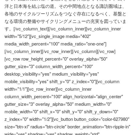
洋と日本海を結ぶ塩の道。その中間地点となる諏訪圏域は、
各地のサイクルツーリズムをつなぐ存在になるべく、基盤と
なる環境の整備やサイクリングメニューの充実を図っていま
す。[/vc_column_text][/vc_column_inner][vc_column_inner
width="5/12"][vc_single_image media="402"
media_width_percent="100" media_ratio="one-one"]
[/vc_column_inner][/vc_row_inner][/vc_column][/vc_row]
[vc_row row_height_percent="0" overlay_alpha="50"
gutter_size="3" column_width_percent="100"
desktop_visibility="yes" medium_visibility="yes"
mobile_visibility="yes" shift_y="0" z_index="0"][vc_column
width="1/1"][vc_row_inner][vc_column_inner
column_width_percent="100" align_horizontal="align_center"
gutter_size="3" overlay_alpha="50" medium_width="0"
mobile_width="0" shift_x="0" shift_y="0" shift_y_down="0"
z_index="0" width="1/2"][vc_button button_color="color-627980"
size="btn-xl" radius="btn-circle" border_animation="btn-ripple-in"
wide="yes" shadow="yes" shadow_weight="std"