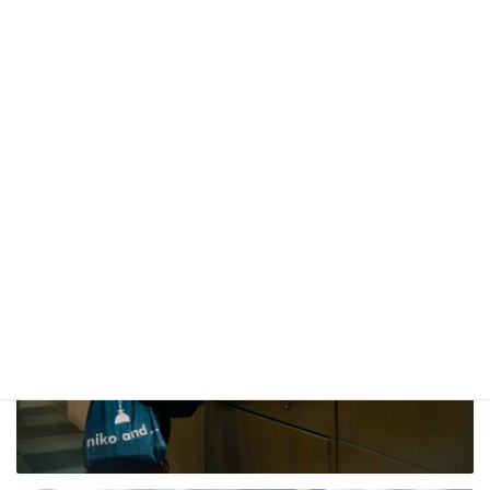
所要時間
約5時間
お問い合
諏訪湖八ヶ岳自転車活用推進協議会（スワヤツ
せ先
サイクル）
https://www.suwayatsucycle.com/contact