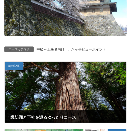
中級～上級者向け
、
八ヶ岳ビューポイント
コースカテゴリ
前の記事
諏訪湖と下社を巡るゆったりコース
2019年2月5日