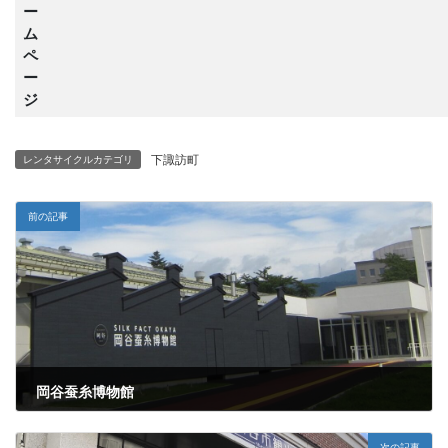
ー
ム
ペ
ー
ジ
下諏訪町
レンタサイクルカテゴリ
前の記事
岡谷蚕糸博物館
2019年2月5日
次の記事