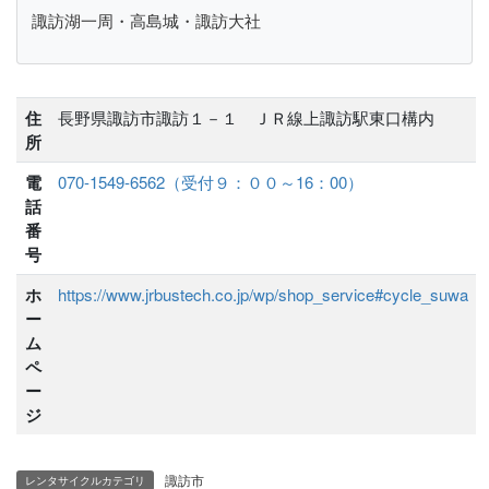
諏訪湖一周・高島城・諏訪大社
住
長野県諏訪市諏訪１－１ ＪＲ線上諏訪駅東口構内
所
電
070-1549-6562（受付９：００～16：00）
話
番
号
ホ
https://www.jrbustech.co.jp/wp/shop_service#cycle_suwa
ー
ム
ペ
ー
ジ
諏訪市
レンタサイクルカテゴリ