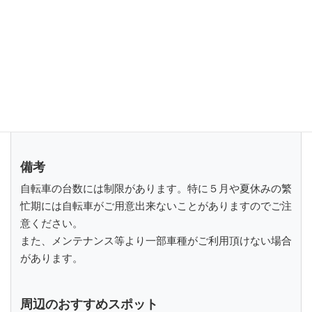
種類
料金／時間
1,000円／1時間
2,000円／2時間
電動自転車
3,000円／3時間
（自転車保険・ヘルメット
4,000円／1日（4時間以
含む）
上）
5,000円／2日
備考
自転車の台数には制限があります。特に５月や夏休みの繁
忙期には自転車がご用意出来ないことがありますのでご注
意ください。
また、メンテナンス等より一部車種がご利用頂けない場合
があります。
周辺のおすすめスポット